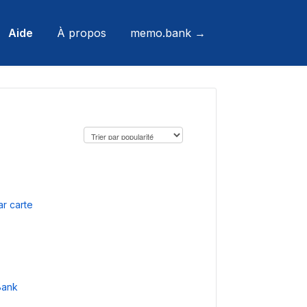
Aide
À propos
memo.bank →
r carte
Bank