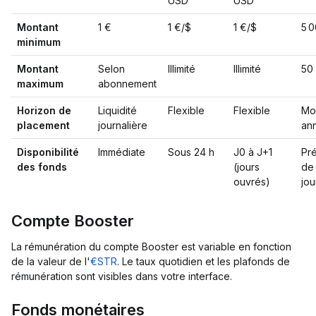
USD
USD
Montant
1 €
1 €/$
1 €/$
5 
minimum
Montant
Selon
Illimité
Illimité
50
maximum
abonnement
Horizon de
Liquidité
Flexible
Flexible
Mo
placement
journalière
an
Disponibilité
Immédiate
Sous 24 h
J0 à J+1
Pré
des fonds
(jours
de
ouvrés)
jou
Compte Booster
La rémunération du compte Booster est variable en fonction
de la valeur de l'
€STR
. Le taux quotidien et les plafonds de
rémunération sont visibles dans votre interface.
Fonds monétaires