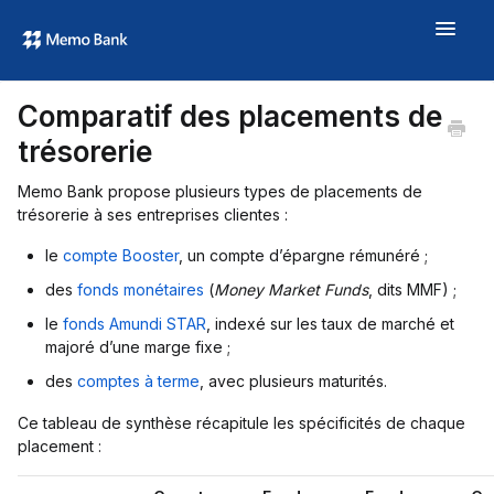
Toggle
Navigat
Aide
Comparatif des placements de
À propos
trésorerie
memo.bank →
Memo Bank propose plusieurs types de placements de
trésorerie à ses entreprises clientes :
le
compte Booster
, un compte d’épargne rémunéré ;
des
fonds monétaires
(
Money Market Funds
, dits MMF) ;
le
fonds Amundi STAR
, indexé sur les taux de marché et
majoré d’une marge fixe ;
des
comptes à terme
, avec plusieurs maturités.
Ce tableau de synthèse récapitule les spécificités de chaque
placement :