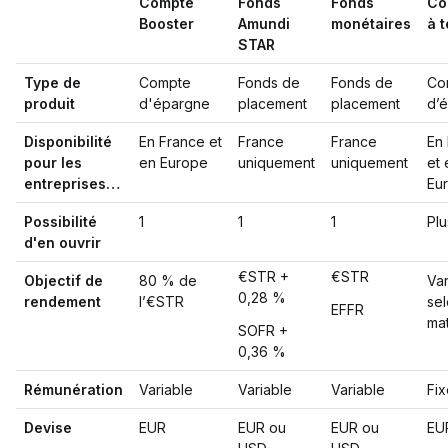
Compte
Fonds
Fonds
Co
Booster
Amundi
monétaires
à 
STAR
Type de
Compte
Fonds de
Fonds de
Co
produit
d'épargne
placement
placement
d’
Disponibilité
En France et
France
France
En
pour les
en Europe
uniquement
uniquement
et 
entreprises…
Eu
Possibilité
1
1
1
Plu
d'en ouvrir
€STR +
€STR
Objectif de
80 % de
Var
0,28 %
rendement
l’€STR
sel
EFFR
mat
SOFR +
0,36 %
Rémunération
Variable
Variable
Variable
Fix
Devise
EUR
EUR ou
EUR ou
EU