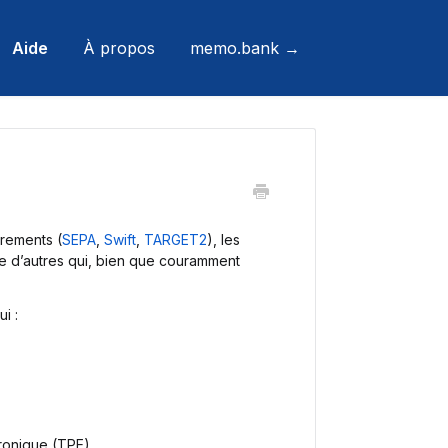
Aide
À propos
memo.bank →
rements (
SEPA
,
Swift
,
TARGET2
), les
ste d’autres qui, bien que couramment
i :
ronique (TPE).