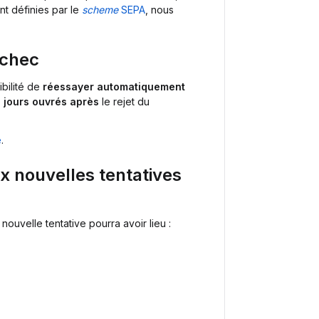
nt définies par le
scheme
SEPA
, nous
échec
bilité de
réessayer automatiquement
s jours ouvrés après
le rejet du
é
.
x nouvelles tentatives
ouvelle tentative pourra avoir lieu :