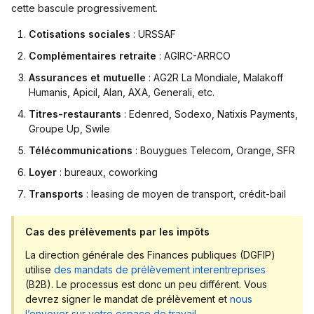
cette bascule progressivement.
Cotisations sociales
: URSSAF
Complémentaires retraite
: AGIRC-ARRCO
Assurances et mutuelle
: AG2R La Mondiale, Malakoff
Humanis, Apicil, Alan, AXA, Generali, etc.
Titres-restaurants
: Edenred, Sodexo, Natixis Payments,
Groupe Up, Swile
Télécommunications
: Bouygues Telecom, Orange, SFR
Loyer
: bureaux, coworking
Transports
: leasing de moyen de transport, crédit-bail
Cas des prélèvements par les impôts
La direction générale des Finances publiques (DGFIP)
utilise
des mandats de prélèvement interentreprises
(B2B). Le processus est donc un peu différent. Vous
devrez signer le mandat de prélèvement et
nous
l’envoyer sur votre espace de travail
.