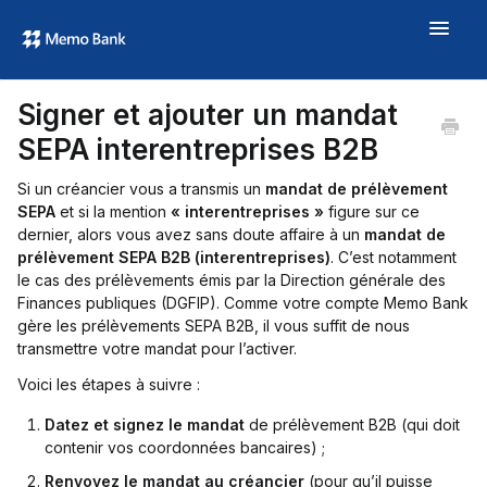
Toggle
Navigat
Aide
Signer et ajouter un mandat
À propos
SEPA interentreprises B2B
memo.bank →
Si un créancier vous a transmis un
mandat de prélèvement
SEPA
et si la mention
« interentreprises »
figure sur ce
dernier, alors vous avez sans doute affaire à un
mandat de
prélèvement SEPA B2B (interentreprises)
. C’est notamment
le cas des prélèvements émis par la Direction générale des
Finances publiques (DGFIP). Comme votre compte Memo Bank
gère les prélèvements SEPA B2B, il vous suffit de nous
transmettre votre mandat pour l’activer.
Voici les étapes à suivre :
Datez et signez le mandat
de prélèvement B2B (qui doit
contenir vos coordonnées bancaires) ;
Renvoyez le mandat au créancier
(pour qu’il puisse