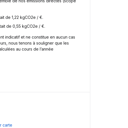
emble de nos émissions directes (scope
ait de 1,22 kgCO2e / €.
tait de 0,55 kgCO2e / €.
t indicatif et ne constitue en aucun cas
urs, nous tenons à souligner que les
alculées au cours de l’année
 carte