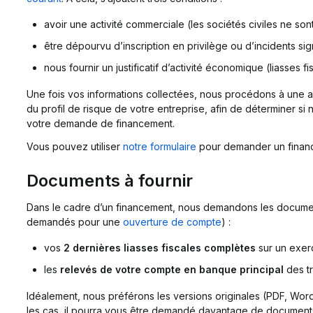
avoir une activité commerciale (les sociétés civiles ne sont
être dépourvu d’inscription en privilège ou d’incidents s
nous fournir un justificatif d’activité économique (liasses f
Une fois vos informations collectées, nous procédons à une 
du profil de risque de votre entreprise, afin de déterminer 
votre demande de financement.
Vous pouvez utiliser
notre formulaire
pour demander un finan
Documents à fournir
Dans le cadre d’un financement, nous demandons les documen
demandés pour une
ouverture de compte
) :
vos
2 dernières liasses fiscales complètes
sur un exerc
les
relevés de votre compte en banque principal
des t
Idéalement, nous préférons les versions originales (PDF, Wor
les cas, il pourra vous être demandé davantage de documents