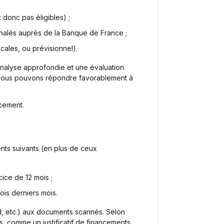
 donc pas éligibles) ;
ignalés auprès de la Banque de France ;
iscales, ou prévisionnel).
analyse approfondie et une évaluation
si nous pouvons répondre favorablement à
cement.
ts suivants (en plus de ceux
ice de 12 mois ;
rois derniers mois.
d, etc.) aux documents scannés. Selon
, comme un justificatif de financements